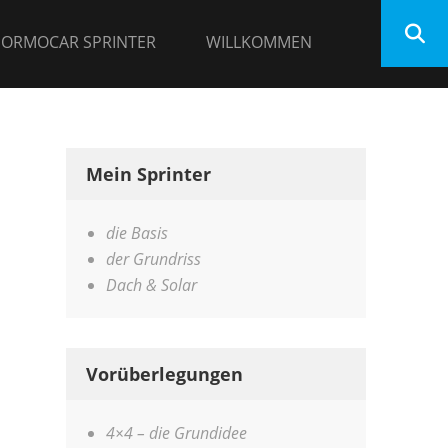
 ORMOCAR SPRINTER
WILLKOMMEN
Mein Sprinter
die Basis
der Grundriss
Dach & Solar
Vorüberlegungen
4×4 – die Grundidee