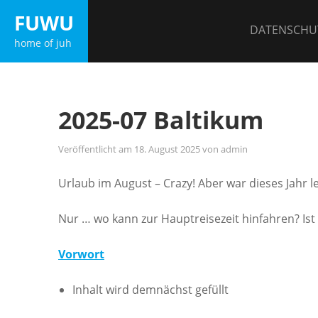
Zum
FUWU
Inhalt
DATENSCHU
home of juh
springen
2025-07 Baltikum
Veröffentlicht am
18. August 2025
von
admin
Urlaub im August – Crazy! Aber war dieses Jahr l
Nur … wo kann zur Hauptreisezeit hinfahren? Ist 
Vorwort
Inhalt wird demnächst gefüllt