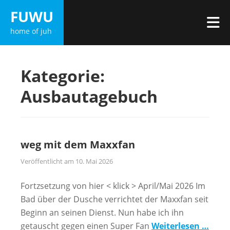
Zum
FUWU
Inhalt
M
home of juh
springen
Kategorie:
Ausbautagebuch
weg mit dem Maxxfan
Veröffentlicht am
10. Mai 2026
Fortzsetzung von hier < klick > April/Mai 2026 Im
Bad über der Dusche verrichtet der Maxxfan seit
Beginn an seinen Dienst. Nun habe ich ihn
getauscht gegen einen Super Fan
Weiterlesen …