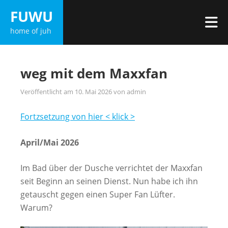
Zum
FUWU
Inhalt
M
home of juh
springen
weg mit dem Maxxfan
Veröffentlicht am
10. Mai 2026
von
admin
Fortzsetzung von hier < klick >
April/Mai 2026
Im Bad über der Dusche verrichtet der Maxxfan
seit Beginn an seinen Dienst. Nun habe ich ihn
getauscht gegen einen Super Fan Lüfter.
Warum?