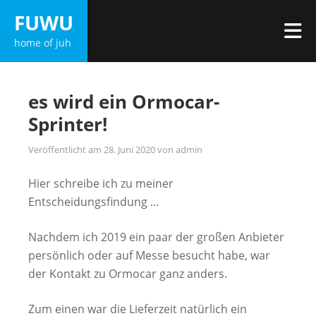
Zum
FUWU
Inhalt
M
home of juh
springen
es wird ein Ormocar-
Sprinter!
Veröffentlicht am
28. Juni 2020
von
admin
Hier schreibe ich zu meiner
Entscheidungsfindung …
Nachdem ich 2019 ein paar der großen Anbieter
persönlich oder auf Messe besucht habe, war
der Kontakt zu Ormocar ganz anders.
Zum einen war die Lieferzeit natürlich ein