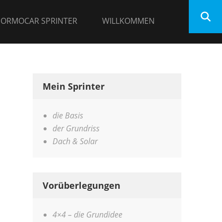
 ORMOCAR SPRINTER
WILLKOMMEN
Mein Sprinter
die Basis
der Grundriss
Dach & Solar
Vorüberlegungen
4×4 – die Grundidee