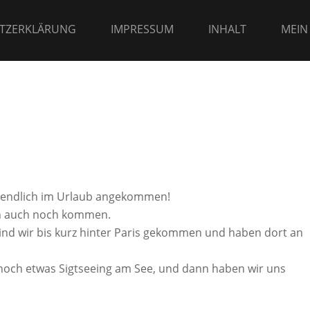
TZERKLÄRUNG
IMPRESSUM
INHALT
MEIN
n endlich im Urlaub angekommen!
nn auch noch kommen.
 sind wir bis kurz hinter Paris gekommen und haben dort an
noch etwas Sigtseeing am See, und dann haben wir uns