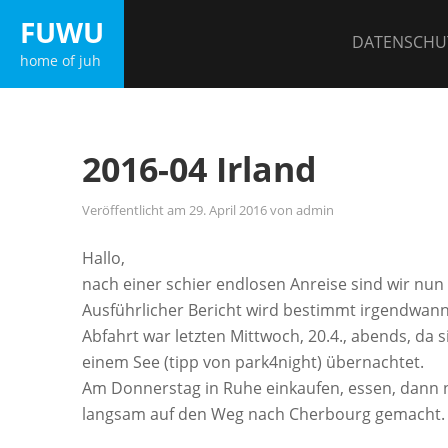
Zum
FUWU
Inhalt
DATENSCHU
home of juh
springen
2016-04 Irland
Veröffentlicht am
29. April 2016
von
admin
Hallo,
nach einer schier endlosen Anreise sind wir nu
Ausführlicher Bericht wird bestimmt irgendwa
Abfahrt war letzten Mittwoch, 20.4., abends, da
einem See (tipp von park4night) übernachtet.
Am Donnerstag in Ruhe einkaufen, essen, dann 
langsam auf den Weg nach Cherbourg gemacht.