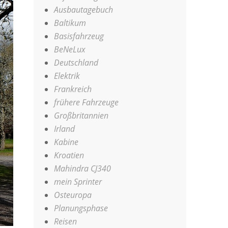
Ausbautagebuch
Baltikum
Basisfahrzeug
BeNeLux
Deutschland
Elektrik
Frankreich
frühere Fahrzeuge
Großbritannien
Irland
Kabine
Kroatien
Mahindra CJ340
mein Sprinter
Osteuropa
Planungsphase
Reisen