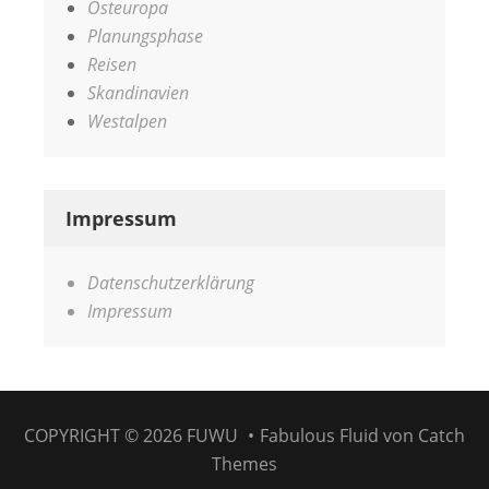
Osteuropa
Planungsphase
Reisen
Skandinavien
Westalpen
Impressum
Datenschutzerklärung
Impressum
COPYRIGHT © 2026
FUWU
•
Fabulous Fluid von
Catch
Themes