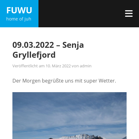
Zum
FUWU
Inhalt
M
home of juh
springen
09.03.2022 – Senja
Gryllefjord
Veröffentlicht am
10. März 2022
von
admin
Der Morgen begrüßte uns mit super Wetter.