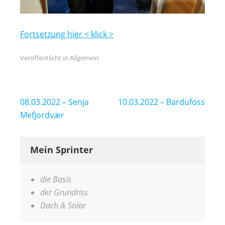
Fortsetzung hier < klick >
Veröffentlicht in
Allgemein
Beitragsnavigation
08.03.2022 – Senja
10.03.2022 – Bardufoss
Mefjordvær
Mein Sprinter
die Basis
der Grundriss
Dach & Solar