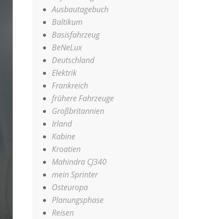
Ausbautagebuch
Baltikum
Basisfahrzeug
BeNeLux
Deutschland
Elektrik
Frankreich
frühere Fahrzeuge
Großbritannien
Irland
Kabine
Kroatien
Mahindra CJ340
mein Sprinter
Osteuropa
Planungsphase
Reisen