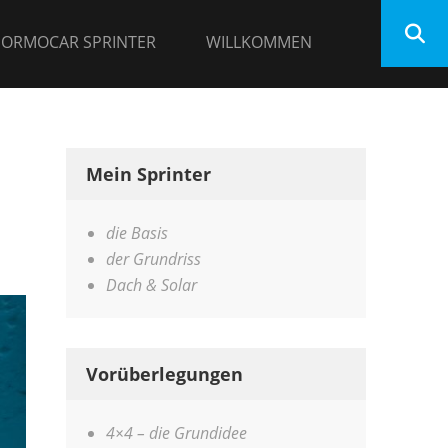
 ORMOCAR SPRINTER
WILLKOMMEN
Mein Sprinter
die Basis
der Grundriss
Dach & Solar
Vorüberlegungen
4×4 – die Grundidee