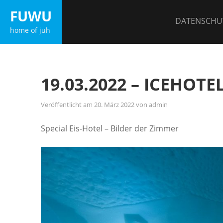
Zum
FUWU
Inhalt
DATENSCHU
home of juh
springen
19.03.2022 – ICEHOTE
Veröffentlicht am
20. März 2022
von
admin
Special Eis-Hotel – Bilder der Zimmer