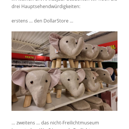
drei Hauptsehendwürdigkeiten:
erstens … den DollarStore …
… zweitens … das nicht-Freilichtmuseum