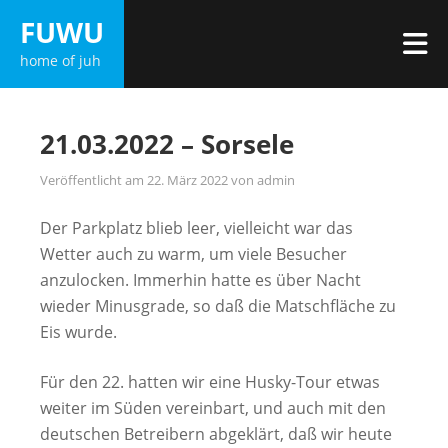
Zum
FUWU
Inhalt
M
home of juh
springen
21.03.2022 – Sorsele
Veröffentlicht am
22. März 2022
von
admin
Der Parkplatz blieb leer, vielleicht war das
Wetter auch zu warm, um viele Besucher
anzulocken. Immerhin hatte es über Nacht
wieder Minusgrade, so daß die Matschfläche zu
Eis wurde.
Für den 22. hatten wir eine Husky-Tour etwas
weiter im Süden vereinbart, und auch mit den
deutschen Betreibern abgeklärt, daß wir heute