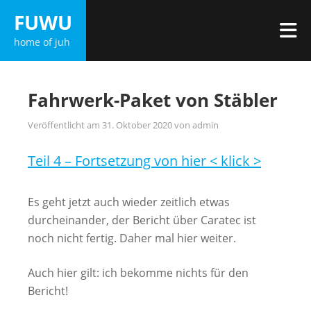
Zum
FUWU
Inhalt
M
home of juh
springen
Fahrwerk-Paket von Stäbler
Veröffentlicht am
31. Oktober 2020
von
admin
Teil 4 – Fortsetzung von hier < klick >
Es geht jetzt auch wieder zeitlich etwas
durcheinander, der Bericht über Caratec ist
noch nicht fertig. Daher mal hier weiter.
Auch hier gilt: ich bekomme nichts für den
Bericht!