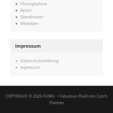
Planungsphase
Reisen
Skandinavien
Westalpen
Impressum
Datenschutzerklärung
Impressum
COPYRIGHT © 2026
FUWU
•
Fabulous Fluid von
Catch
Themes