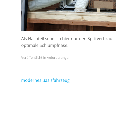
Als Nachteil sehe ich hier nur den Spritverbrauc
optimale Schlumpfnase.
Veröffentlicht in
Anforderungen
Beitragsnavigation
modernes Basisfahrzeug