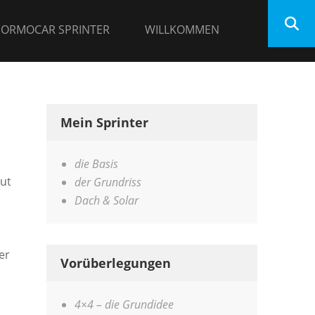
 ORMOCAR SPRINTER
WILLKOMMEN
Mein Sprinter
die Basis
aut
der Grundriss
Dach & Solar
er
Vorüberlegungen
4×4 – die Grundidee