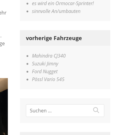
es wird ein Ormocar-Sprinter!
sinnvolle An/umbauten
ehr
.
vorherige Fahrzeuge
age
Mahindra CJ340
Suzuki Jimny
Ford Nugget
Pössl Vario 545