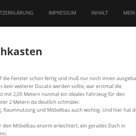
TZERKLÄRUNG
IMPRESSUM
INHALT
MEIN
chkasten
 auf die Fenster schon fertig und muß nur noch innen ausgeb
s kein weiterer Ducato werden sollte, war erstmal die
t mit 2,05 Metern nunmal ein ideales Fahrzeug für den
ter 2 Metern da deutlich schmäler.
 Raumnutzung und Möbelbau auch wichtig. Und hier hat d
r den Möbelbau enorm erleichtert, ein gerades Dach in
nn.