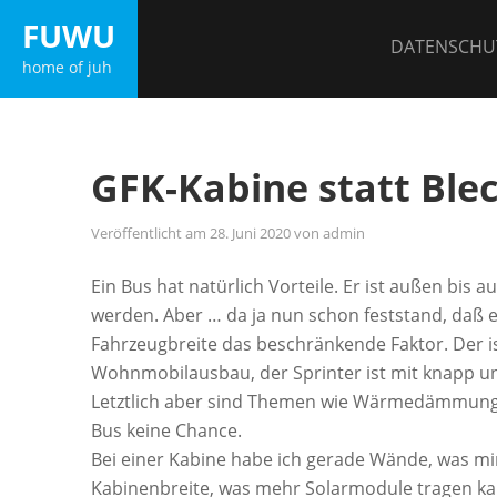
Zum
FUWU
Inhalt
DATENSCHU
home of juh
springen
GFK-Kabine statt Ble
Veröffentlicht am
28. Juni 2020
von
admin
Ein Bus hat natürlich Vorteile. Er ist außen bis
werden. Aber … da ja nun schon feststand, daß e
Fahrzeugbreite das beschränkende Faktor. Der is
Wohnmobilausbau, der Sprinter ist mit knapp un
Letztlich aber sind Themen wie Wärmedämmung,
Bus keine Chance.
Bei einer Kabine habe ich gerade Wände, was mi
Kabinenbreite, was mehr Solarmodule tragen ka